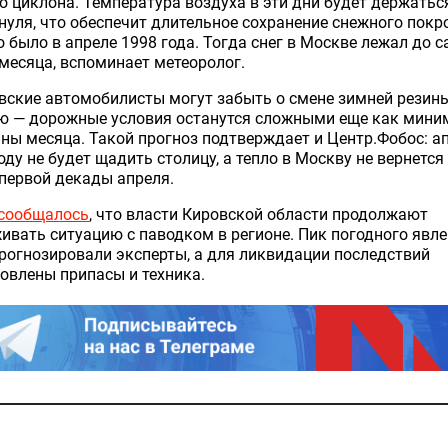
 циклона. Температура воздуха в эти дни будет держатьс
нуля, что обеспечит длительное сохранение снежного покр
о было в апреле 1998 года. Тогда снег в Москве лежал до 
месяца, вспоминает метеоролог.
ские автомобилисты могут забыть о смене зимней резин
ю — дорожные условия останутся сложными еще как мини
ны месяца. Такой прогноз подтверждает и Центр.Фобос: а
оду не будет щадить столицу, а тепло в Москву не вернется
первой декады апреля.
сообщалось
, что власти Кировской области продолжают
ивать ситуацию с паводком в регионе. Пик погодного явл
рогнозировали эксперты, а для ликвидации последствий
овлены припасы и техника.