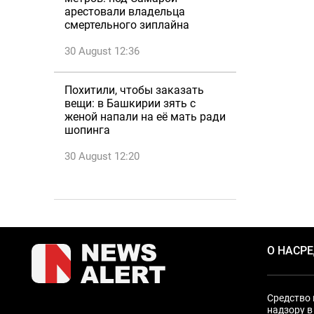
арестовали владельца
смертельного зиплайна
30 August 12:36
Похитили, чтобы заказать
вещи: в Башкирии зять с
женой напали на её мать ради
шопинга
30 August 12:20
О НАС
Р
Средство 
надзору в