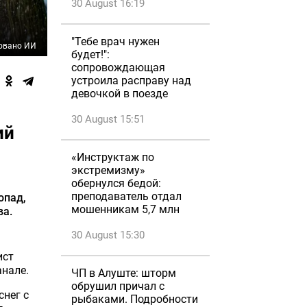
30 August 16:19
"Тебе врач нужен
овано ИИ
будет!":
сопровождающая
устроила расправу над
девочкой в поезде
30 August 15:51
ий
«Инструктаж по
экстремизму»
обернулся бедой:
преподаватель отдал
опад,
мошенникам 5,7 млн
ва.
30 August 15:30
ист
анале.
ЧП в Алуште: шторм
обрушил причал с
снег с
рыбаками. Подробности