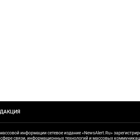
ЕДАКЦИЯ
массовой информации сетевое издание «NewsAlert.Ru» зарегистри
 сфере связи, информационных технологий и массовых коммуникац