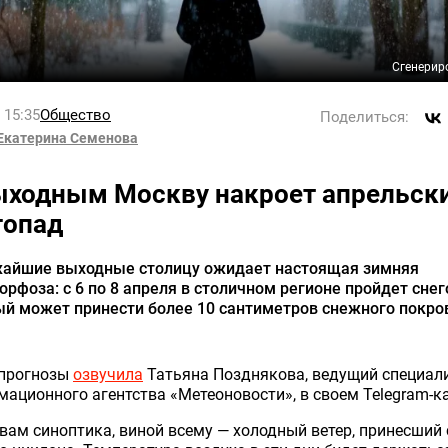
Сгенерир
l 15:35
Общество
Поделиться:
Екатерина Семенова
ыходным Москву накроет апрельск
гопад
жайшие выходные столицу ожидает настоящая зимняя
рфоза: с 6 по 8 апреля в столичном регионе пройдет снег
й может принести более 10 сантиметров снежного покро
 прогнозы
озвучила
Татьяна Позднякова, ведущий специал
ационного агентства «Метеоновости», в своем Telegram-к
вам синоптика, виной всему — холодный ветер, принесший 