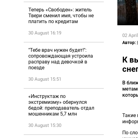
Теперь «Свободен»: житель
Твери сменил имя, чтобы не
платить по кредитам
30 August 16:19
02 Apri
Автор:
"Тебе врач нужен будет!":
сопровождающая устроила
К в
расправу над девочкой в
сне
поезде
30 August 15:51
В бли
метамо
которы
«Инструктаж по
экстремизму» обернулся
бедой: преподаватель отдал
мошенникам 5,7 млн
Такие
информ
30 August 15:30
По сло