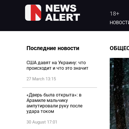
18+
НОВОСТ
Последние новости
ОБЩЕ
США давят на Украину: что
происходит и что это значит
27 March 13:15
«Дверь была открыта»: в
Арамиле мальчику
ампутировали руку после
удара током
30 August 17:01