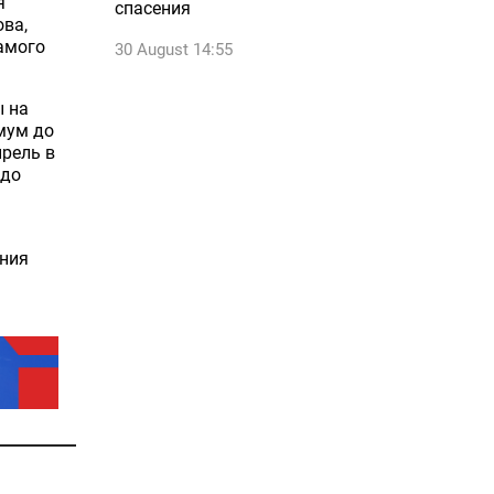
я
спасения
ова,
самого
30 August 14:55
ы на
мум до
прель в
 до
ения