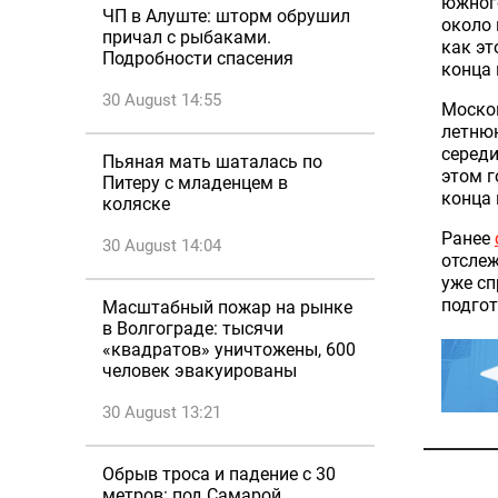
южного
ЧП в Алуште: шторм обрушил
около 
причал с рыбаками.
как эт
Подробности спасения
конца 
30 August 14:55
Москов
летню
середи
Пьяная мать шаталась по
этом г
Питеру с младенцем в
конца 
коляске
Ранее
30 August 14:04
отслеж
уже сп
подгот
Масштабный пожар на рынке
в Волгограде: тысячи
«квадратов» уничтожены, 600
человек эвакуированы
30 August 13:21
Обрыв троса и падение с 30
метров: под Самарой