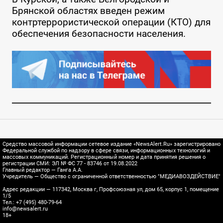
Брянской областях введен режим
контртеррористической операции (КТО) для
обеспечения безопасности населения.
Средство массовой информации сетевое издание «NewsAlert.Ru» зарегистрировано
Федеральной службой по надзору в сфере связи, информационных технологий и
массовых коммуникаций. Регистрационный номер и дата принятия решения о
регистрации СМИ: ЭЛ № ФС 77 - 83746 от 19.08.2022
Главный редактор — Ганга А.А.
Учредитель — Общество с ограниченной ответственностью "МЕДИАВОЗДЕЙСТВИЕ"
Адрес редакции — 117342, Москва г, Профсоюзная ул, дом 65, корпус 1, помещение
1/5
Тел.: +7 (495) 480-79-64
info@newsalert.ru
18+