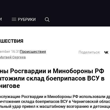
И
РУБРИКИ
СШЕСТВИЯ
tember 16:31
Происшествия
Поделиться:
Матвей Сергеев
ны Росгвардии и Минобороны РФ
чтожили склад боеприпасов ВСУ в
нигове
ослужащие Росгвардии и Минобороны РФ использовали д
ичтожения склада боеприпасов ВСУ в Черниговской облас
льный удар привел к масштабному возгоранию и детонаци