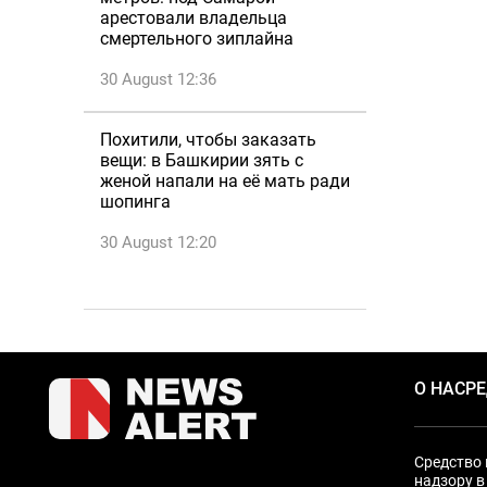
арестовали владельца
смертельного зиплайна
30 August 12:36
Похитили, чтобы заказать
вещи: в Башкирии зять с
женой напали на её мать ради
шопинга
30 August 12:20
О НАС
Р
Средство 
надзору в