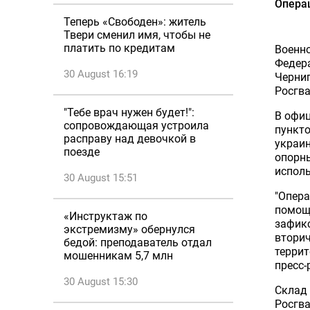
Операц
Теперь «Свободен»: житель
Твери сменил имя, чтобы не
платить по кредитам
Военн
Федер
30 August 16:19
Черниг
Росгва
"Тебе врач нужен будет!":
В офиц
сопровождающая устроила
пункт
расправу над девочкой в
украин
поезде
опорны
исполь
30 August 15:51
"Опера
помощ
«Инструктаж по
зафик
экстремизму» обернулся
вторич
бедой: преподаватель отдал
террит
мошенникам 5,7 млн
пресс-
30 August 15:30
Склад
Росгв