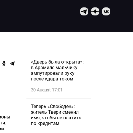
«Дверь была открыта»:
в Арамиле мальчику
ампутировали руку
после удара током
30 August 17:01
Теперь «Свободен»:
житель Твери сменил
роны
имя, чтобы не платить
ти.
по кредитам
и.