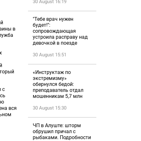
30 August 16:19
"Тебе врач нужен
ой
будет!":
аины в
сопровождающая
служба
устроила расправу над
девочкой в поезде
х
30 August 15:51
й
оторый
«Инструктаж по
экстремизму»
обернулся бедой:
 с
преподаватель отдал
сь
мошенникам 5,7 млн
ую
ена вся
30 August 15:30
льном
ЧП в Алуште: шторм
обрушил причал с
рыбаками. Подробности