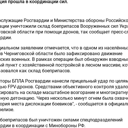
ия прошла в координации сил.
ослужащие Росгвардии и Министерства обороны Российск
ации уничтожили склад боеприпасов Вооруженных сил Укр
овской области при помощи дронов, так сообщает пресс-
рдии.
иальном заявлении отмечается, что в одном из населённы
ов Черниговской области было зафиксировано движение
ских военных. В рамках операции был обнаружен взводны
й пункт с хозяйственной постройкой в лесном массиве, к
зовался как склад боеприпасов.
торы БПЛА Росгвардии нанесли прицельный удар по целям
ью FPV-дронов. Средствами объективного контроля удало
сировать на складе масштабное возгорание и многократн
ную детонацию. Через несколько минут огнем была охвач
ория места дислокации боевиков", - сообщается в официа
релизе.
 боеприпасов был уничтожен силами спецподразделений
ардии в координации с Минобороны РФ.