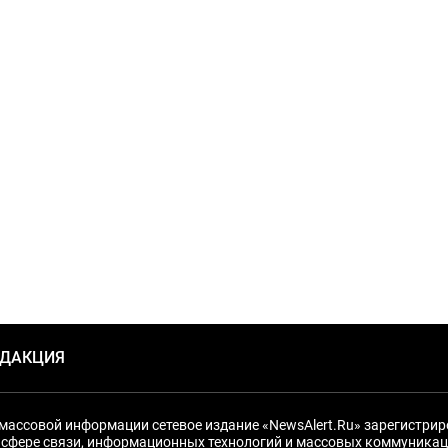
ЕДАКЦИЯ
массовой информации сетевое издание «NewsAlert.Ru» зарегистри
 сфере связи, информационных технологий и массовых коммуникац