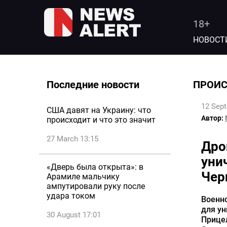
18+
НОВОСТ
Последние новости
ПРОИ
12 Sep
США давят на Украину: что
Автор:
происходит и что это значит
27 March 13:15
Дро
уни
«Дверь была открыта»: в
Чер
Арамиле мальчику
ампутировали руку после
удара током
Военн
для ун
30 August 17:01
Прице