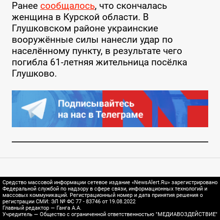
Ранее
сообщалось
, что скончалась
женщина в Курской области. В
Глушковском районе украинские
вооружённые силы нанесли удар по
населённому пункту, в результате чего
погибла 61-летняя жительница посёлка
Глушково.
Средство массовой информации сетевое издание «NewsAlert.Ru» зарегистрировано
Федеральной службой по надзору в сфере связи, информационных технологий и
массовых коммуникаций. Регистрационный номер и дата принятия решения о
регистрации СМИ: ЭЛ № ФС 77 - 83746 от 19.08.2022
Главный редактор — Ганга А.А.
Учредитель — Общество с ограниченной ответственностью "МЕДИАВОЗДЕЙСТВИЕ"