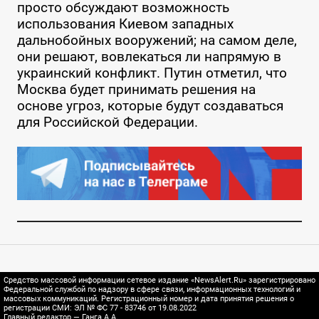
просто обсуждают возможность
использования Киевом западных
дальнобойных вооружений; на самом деле,
они решают, вовлекаться ли напрямую в
украинский конфликт. Путин отметил, что
Москва будет принимать решения на
основе угроз, которые будут создаваться
для Российской Федерации.
Средство массовой информации сетевое издание «NewsAlert.Ru» зарегистрировано
Федеральной службой по надзору в сфере связи, информационных технологий и
массовых коммуникаций. Регистрационный номер и дата принятия решения о
регистрации СМИ: ЭЛ № ФС 77 - 83746 от 19.08.2022
Главный редактор — Ганга А.А.