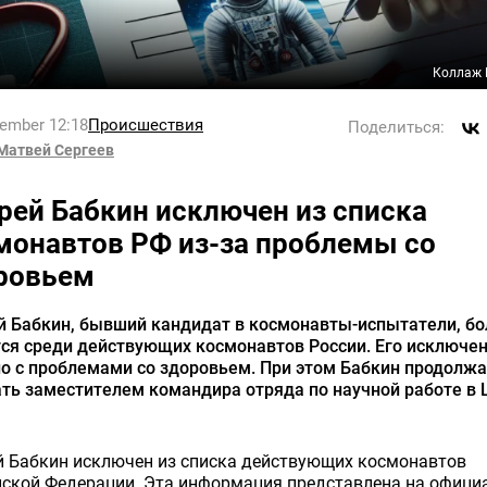
Коллаж 
tember 12:18
Происшествия
Поделиться:
Матвей Сергеев
рей Бабкин исключен из списка
монавтов РФ из-за проблемы со
ровьем
й Бабкин, бывший кандидат в космонавты-испытатели, бо
ся среди действующих космонавтов России. Его исключе
о с проблемами со здоровьем. При этом Бабкин продолж
ть заместителем командира отряда по научной работе в 
й Бабкин исключен из списка действующих космонавтов
йской Федерации. Эта информация представлена на офиц