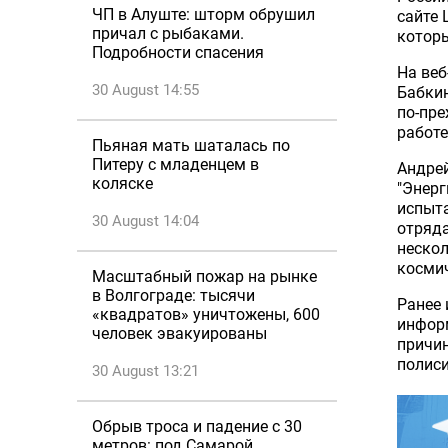
ЧП в Алуште: шторм обрушил
сайте 
причал с рыбаками.
которы
Подробности спасения
На веб
30 August 14:55
Бабкин
по-пре
работе
Пьяная мать шаталась по
Питеру с младенцем в
Андрей
коляске
"Энерг
испыта
30 August 14:04
отряда
нескол
космич
Масштабный пожар на рынке
в Волгограде: тысячи
Ранее 
«квадратов» уничтожены, 600
информ
человек эвакуированы
причин
полиси
30 August 13:21
Обрыв троса и падение с 30
метров: под Самарой