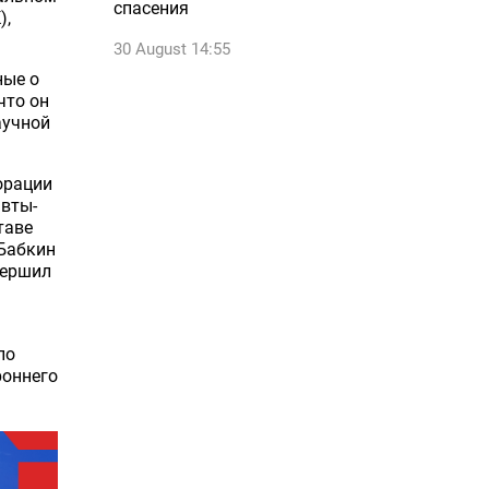
спасения
),
30 August 14:55
ные о
что он
аучной
орации
авты-
таве
 Бабкин
вершил
по
роннего