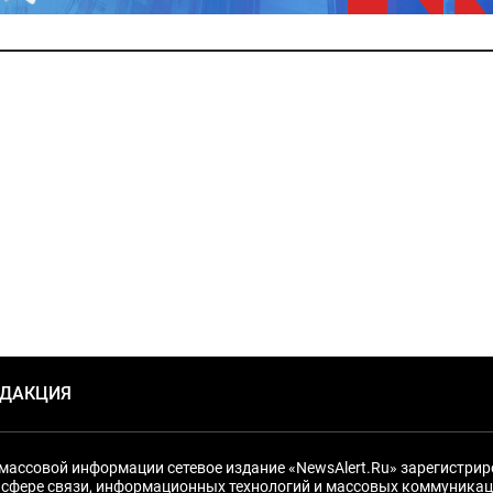
ЕДАКЦИЯ
массовой информации сетевое издание «NewsAlert.Ru» зарегистри
 сфере связи, информационных технологий и массовых коммуникац