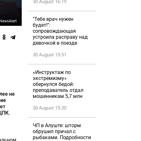
30 August 16:19
"Тебе врач нужен
NewsAlert
будет!":
сопровождающая
устроила расправу над
девочкой в поезде
30 August 15:51
«Инструктаж по
экстремизму»
обернулся бедой:
преподаватель отдал
лее не
мошенникам 5,7 млн
ние
ает
30 August 15:30
ЦПК.
ЧП в Алуште: шторм
обрушил причал с
рыбаками. Подробности
иальном