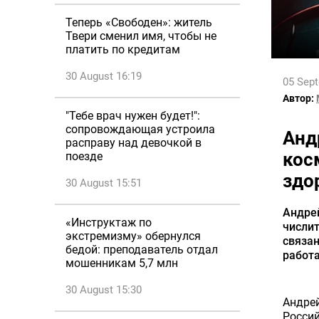
Теперь «Свободен»: житель
Твери сменил имя, чтобы не
платить по кредитам
30 August 16:19
05 Sep
Автор:
"Тебе врач нужен будет!":
сопровождающая устроила
Анд
расправу над девочкой в
кос
поезде
здо
30 August 15:51
Андре
«Инструктаж по
числит
экстремизму» обернулся
связан
бедой: преподаватель отдал
работа
мошенникам 5,7 млн
30 August 15:30
Андре
Росси