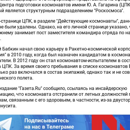
Центра подготовки космонавтов имени Ю. А. Гагарина (ЦПК
й является структурным подразделением "Роскосмоса".
-странице ЦПК, в разделе "Действующие космонавты", дан
е были удалены. Однако, на его личной странице указано, 
жнему занимает пост заместителя командира отряда по н
.
 Бабкин начал свою карьеру в Ракетно-космической корп
ия" в 2010 году, когда был назначен кандидатом в космон
тели. В 2012 году он стал космонавтом-испытателем в сос
 ЦПК. За время своего пребывания в списке космонавтов
ько раз включался в состав экипажей, однако так и не со
еского полета.
издание "Газета.Ru" сообщило, ссылаясь на инсайдерскую
ацию, что космонавта отстранили от летных должностей 
ам, связанным с его здоровьем, в частности, из-за двусто
нусита.