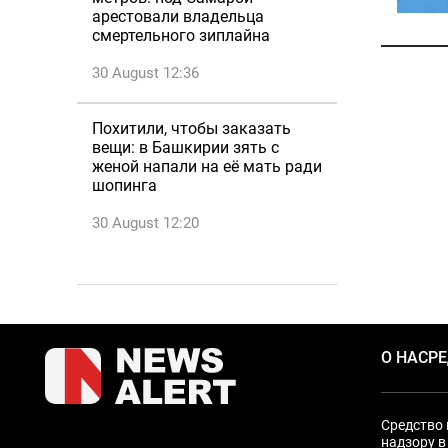
арестовали владельца
смертельного зиплайна
30 August 12:36
Похитили, чтобы заказать
вещи: в Башкирии зять с
женой напали на её мать ради
шопинга
30 August 12:20
О НАС
Р
Средство 
надзору в