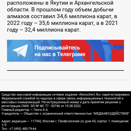
расположены в Якутии и Архангельской
области. В прошлом году объем добычи
алмазов составил 34,6 миллиона карат, в
2022 году – 35,6 миллиона карат, а в 2021
году – 32,4 миллиона карат.
Средство массовой информации сетевое издание «NewsAlert.Ru» зарегистрировано
Федеральной службой по надзору в сфере связи, информационных технологий и
массовых коммуникаций. Регистрационный номер и дата принятия решения о
регистрации СМИ: ЭЛ № ФС 77 - 83746 от 19.08.2022
Главный редактор — Ганга А.А.
Учредитель — Общество с ограниченной ответственностью "МЕДИАВОЗДЕЙСТВИЕ"
Адрес редакции — 117342, Москва г, Профсоюзная ул, дом 65, корпус 1, помещение
1/5
Тел.: +7 (495) 480-79-64