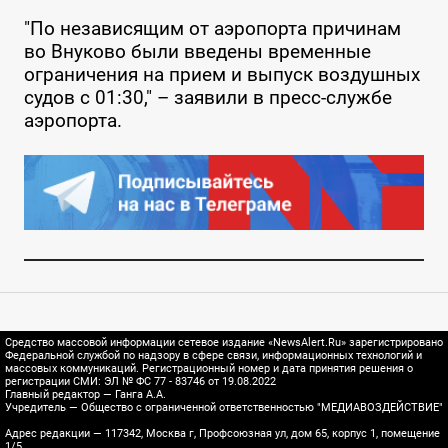
"По независящим от аэропорта причинам
во Внуково были введены временные
ограничения на прием и выпуск воздушных
судов с 01:30," – заявили в пресс-службе
аэропорта.
Средство массовой информации сетевое издание «NewsAlert.Ru» зарегистрировано
Федеральной службой по надзору в сфере связи, информационных технологий и
массовых коммуникаций. Регистрационный номер и дата принятия решения о
регистрации СМИ: ЭЛ № ФС 77 - 83746 от 19.08.2022
Главный редактор — Ганга А.А.
Учредитель — Общество с ограниченной ответственностью "МЕДИАВОЗДЕЙСТВИЕ"
Адрес редакции — 117342, Москва г, Профсоюзная ул, дом 65, корпус 1, помещение
1/5