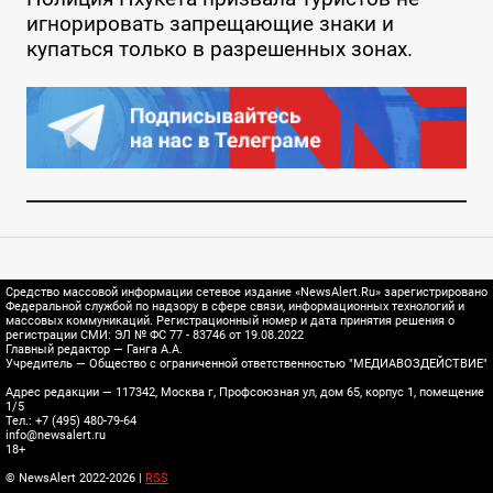
игнорировать запрещающие знаки и
купаться только в разрешенных зонах.
Средство массовой информации сетевое издание «NewsAlert.Ru» зарегистрировано
Федеральной службой по надзору в сфере связи, информационных технологий и
массовых коммуникаций. Регистрационный номер и дата принятия решения о
регистрации СМИ: ЭЛ № ФС 77 - 83746 от 19.08.2022
Главный редактор — Ганга А.А.
Учредитель — Общество с ограниченной ответственностью "МЕДИАВОЗДЕЙСТВИЕ"
Адрес редакции — 117342, Москва г, Профсоюзная ул, дом 65, корпус 1, помещение
1/5
Тел.: +7 (495) 480-79-64
info@newsalert.ru
18+
© NewsAlert 2022-2026 |
RSS