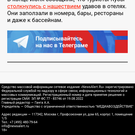
столкнулись с нашествием
удавов в отелях.
Они заползали в номера, бары, рестораны
и даже к бассейнам.
Средство массовой информации сетевое издание «NewsAlert.Ru» зарегистрировано
Федеральной службой по надзору в сфере связи, информационных технологий и
массовых коммуникаций. Регистрационный номер и дата принятия решения о
регистрации СМИ: ЭЛ № ФС 77 - 83746 от 19.08.2022
Главный редактор — Ганга А.А.
Учредитель — Общество с ограниченной ответственностью "МЕДИАВОЗДЕЙСТВИЕ"
Адрес редакции — 117342, Москва г, Профсоюзная ул, дом 65, корпус 1, помещение
1/5
Тел.: +7 (495) 480-79-64
info@newsalert.ru
18+