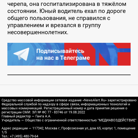
черепа, она госпитализирована в тяжёлом
состоянии. Юный водитель ехал по дороге
общего пользования, не справился с
управлением и врезался в группу
несовершеннолетних.
Средство массовой информации сетевое издание «NewsAlert.Ru» зарегистрировано
Федеральной службой по надзору в сфере связи, информационных технологий и
массовых коммуникаций. Регистрационный номер и дата принятия решения о
регистрации СМИ: ЭЛ № ФС 77 - 83746 от 19.08.2022
Главный редактор — Ганга А.А.
Учредитель — Общество с ограниченной ответственностью "МЕДИАВОЗДЕЙСТВИЕ"
Адрес редакции — 117342, Москва г, Профсоюзная ул, дом 65, корпус 1, помещение
1/5
Тел.: +7 (495) 480-79-64